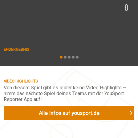
0
0
ENDERGEBNIS
VIDEO HIGHLIGHTS
Von diesem Spiel gibt es leider keine Video Highlights –
nimm das nächste Spiel deines Teams mit der YouSport
Reporter App auf!
Alle Infos auf yousport.de